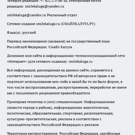
Телефон редакции: +7 922 275-86-30, электронная почта
редакции:
smilekaluga@yandex.ru
smilekaluga@yandex.ru
Рекламный отдел
Сетевое издание smilekaluga.ru (СМАЙЛКАЛУГА.РУ)
Язык(и): русский
Перевод наименования (названия) на государственный язык
Российской Федерации: Смайл Калуга
Доменное имя сайта в информационно-телекоммуникационной сети
«Интернет» (для сетевого издания): smilekaluga.ru
Вся информация, размещенная на данном сайте, охраняется в
соответствии с законодательством РФ об авторском праве и не
подлежит использованию кем-либо в какой бы то ни было форме, в
том числе воспроизведению, распространению, переработке не иначе
как с письменного разрешения правообладателя.
Примерная тематика и (или) специализация: Информационная
(новости города и района), информационно-аналитическая,
политическая, образовательная, спортивная, развлекательная,
культурно-просветительская, реклама в соответствии с
законодательством Российской Федерации о рекламе
Территория распространения: Российская Федерация, зарубежные