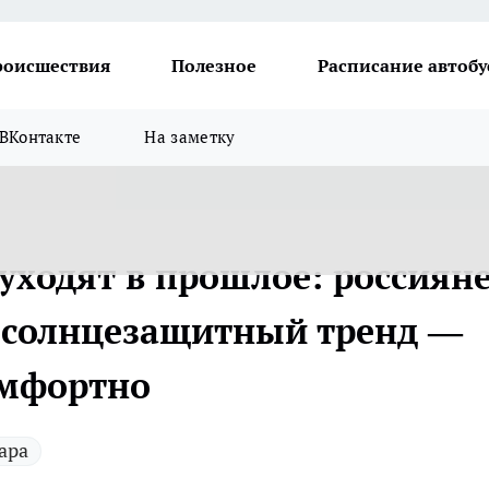
роисшествия
Полезное
Расписание автобу
ВКонтакте
На заметку
уходят в прошлое: россиян
 солнцезащитный тренд —
омфортно
ара