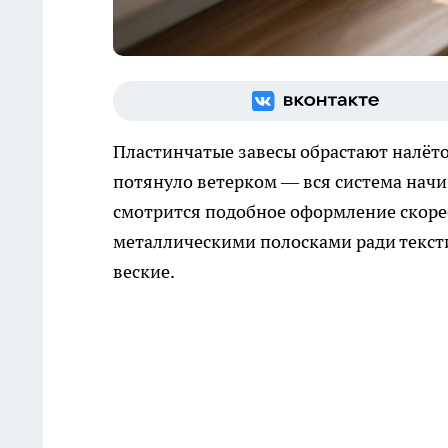
Пластинчатые завесы обрастают налёто
потянуло ветерком — вся система начин
смотрится подобное оформление скорее
металлическими полосками ради тексти
веские.