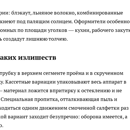
рии: блэкаут, льняное волокно, комбинированные
тускнеют под палящим солнцем. Оформители особенно
ромных по площади уголков — кухни, рабочего закутк
шь создадут лишнюю толчею.
каких излишеств
трубку в верхнем сегменте проёма и в скрученном
ду. Кассетные вариации упаковывают весь аппарат в
— материал ложится впритирку к остеклению и не
. Специальная пропитка, отталкивающая пыль и
бходиться одним движением смоченной салфетки раз
ой вариант заходит безупречно: оборона имеется, а
о.