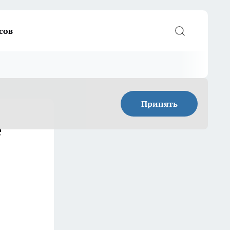
сов
Принять
е