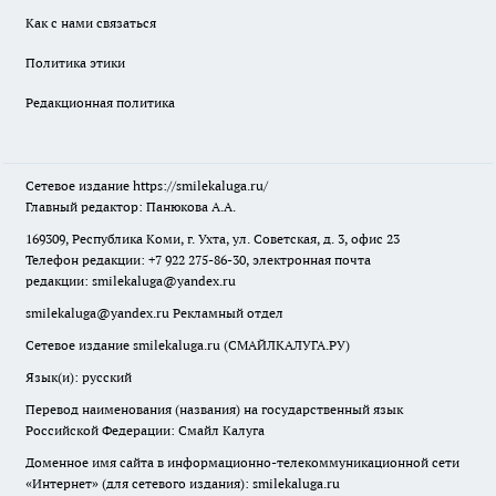
Как с нами связаться
Политика этики
Редакционная политика
Сетевое издание
https://smilekaluga.ru/
Главный редактор: Панюкова А.А.
169309, Республика Коми, г. Ухта, ул. Советская, д. 3, офис 23
Телефон редакции: +7 922 275-86-30, электронная почта
редакции:
smilekaluga@yandex.ru
smilekaluga@yandex.ru
Рекламный отдел
Сетевое издание smilekaluga.ru (СМАЙЛКАЛУГА.РУ)
Язык(и): русский
Перевод наименования (названия) на государственный язык
Российской Федерации: Смайл Калуга
Доменное имя сайта в информационно-телекоммуникационной сети
«Интернет» (для сетевого издания): smilekaluga.ru