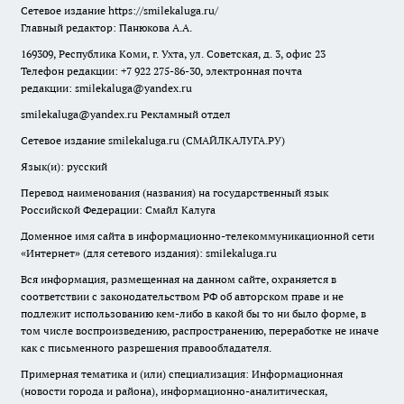
Сетевое издание
https://smilekaluga.ru/
Главный редактор: Панюкова А.А.
169309, Республика Коми, г. Ухта, ул. Советская, д. 3, офис 23
Телефон редакции: +7 922 275-86-30, электронная почта
редакции:
smilekaluga@yandex.ru
smilekaluga@yandex.ru
Рекламный отдел
Сетевое издание smilekaluga.ru (СМАЙЛКАЛУГА.РУ)
Язык(и): русский
Перевод наименования (названия) на государственный язык
Российской Федерации: Смайл Калуга
Доменное имя сайта в информационно-телекоммуникационной сети
«Интернет» (для сетевого издания): smilekaluga.ru
Вся информация, размещенная на данном сайте, охраняется в
соответствии с законодательством РФ об авторском праве и не
подлежит использованию кем-либо в какой бы то ни было форме, в
том числе воспроизведению, распространению, переработке не иначе
как с письменного разрешения правообладателя.
Примерная тематика и (или) специализация: Информационная
(новости города и района), информационно-аналитическая,