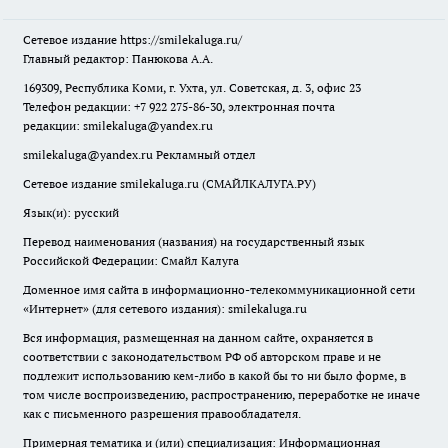
Сетевое издание
https://smilekaluga.ru/
Главный редактор: Панюкова А.А.
169309, Республика Коми, г. Ухта, ул. Советская, д. 3, офис 23
Телефон редакции: +7 922 275-86-30, электронная почта
редакции:
smilekaluga@yandex.ru
smilekaluga@yandex.ru
Рекламный отдел
Сетевое издание smilekaluga.ru (СМАЙЛКАЛУГА.РУ)
Язык(и): русский
Перевод наименования (названия) на государственный язык
Российской Федерации: Смайл Калуга
Доменное имя сайта в информационно-телекоммуникационной сети
«Интернет» (для сетевого издания): smilekaluga.ru
Вся информация, размещенная на данном сайте, охраняется в
соответствии с законодательством РФ об авторском праве и не
подлежит использованию кем-либо в какой бы то ни было форме, в
том числе воспроизведению, распространению, переработке не иначе
как с письменного разрешения правообладателя.
Примерная тематика и (или) специализация: Информационная