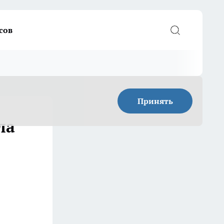
сов
Принять
ла