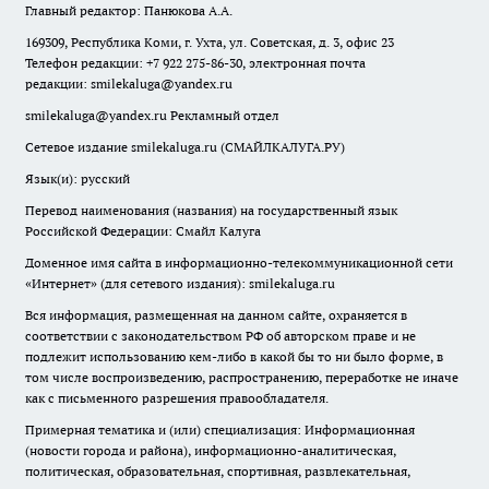
Главный редактор: Панюкова А.А.
169309, Республика Коми, г. Ухта, ул. Советская, д. 3, офис 23
Телефон редакции: +7 922 275-86-30, электронная почта
редакции:
smilekaluga@yandex.ru
smilekaluga@yandex.ru
Рекламный отдел
Сетевое издание smilekaluga.ru (СМАЙЛКАЛУГА.РУ)
Язык(и): русский
Перевод наименования (названия) на государственный язык
Российской Федерации: Смайл Калуга
Доменное имя сайта в информационно-телекоммуникационной сети
«Интернет» (для сетевого издания): smilekaluga.ru
Вся информация, размещенная на данном сайте, охраняется в
соответствии с законодательством РФ об авторском праве и не
подлежит использованию кем-либо в какой бы то ни было форме, в
том числе воспроизведению, распространению, переработке не иначе
как с письменного разрешения правообладателя.
Примерная тематика и (или) специализация: Информационная
(новости города и района), информационно-аналитическая,
политическая, образовательная, спортивная, развлекательная,