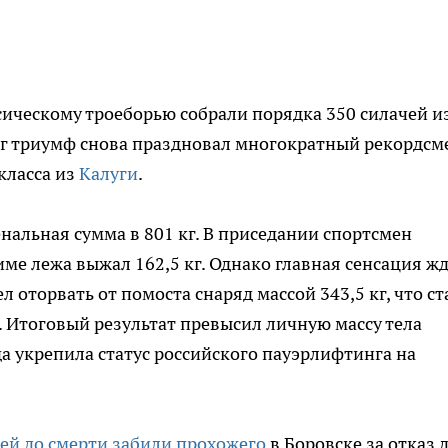
ическому троеборью собрали порядка 350 силачей и
4 кг триумф снова праздновал многократный рекордсм
класса из
Калуги
.
нальная сумма в 801 кг. В приседании спортсмен
име лежа выжал 162,5 кг. Однако главная сенсация ж
л оторвать от помоста снаряд массой 343,5 кг, что ст
Итоговый результат превысил личную массу тела
да укрепила статус российского пауэрлифтинга на
ей до смерти забили прохожего
в Боровске за отказ 