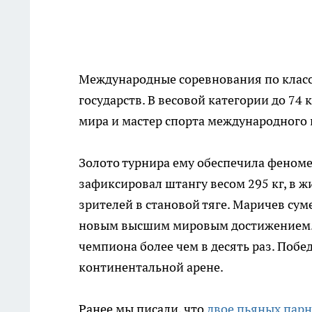
Международные соревнования по класс
государств. В весовой категории до 7
мира и мастер спорта международного 
Золото турнира ему обеспечила феноме
зафиксировал штангу весом 295 кг, в ж
зрителей в становой тяге. Маричев суме
новым высшим мировым достижением. 
чемпиона более чем в десять раз. Побе
континентальной арене.
Ранее мы писали, что
двое пьяных парн