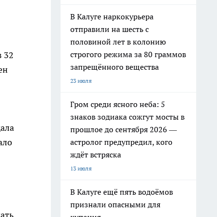
В Калуге наркокурьера
отправили на шесть с
половиной лет в колонию
строгого режима за 80 граммов
з 32
запрещённого вещества
ен
23 июля
Гром среди ясного неба: 5
знаков зодиака сожгут мосты в
дала
прошлое до сентября 2026 —
ало
астролог предупредил, кого
ждёт встряска
13 июля
В Калуге ещё пять водоёмов
признали опасными для
дать