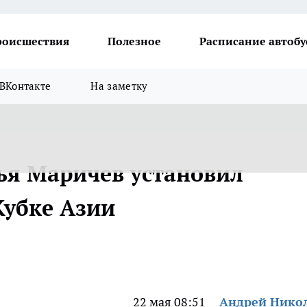
роисшествия
Полезное
Расписание автобу
ВКонтакте
На заметку
ья Маричев установил
Кубке Азии
22 мая 08:51
Андрей Нико