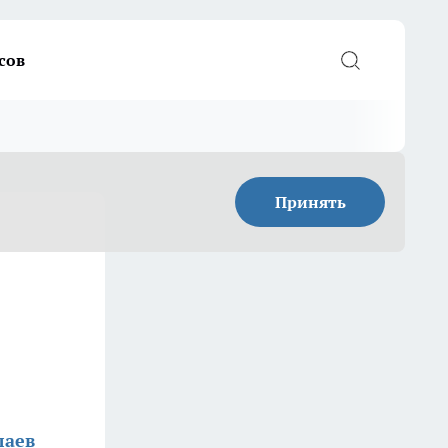
сов
Принять
лаев