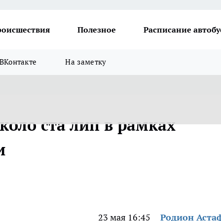
роисшествия
Полезное
Расписание автобу
ВКонтакте
На заметку
коло ста лип в рамках
и
23 мая 16:45
Родион Аста