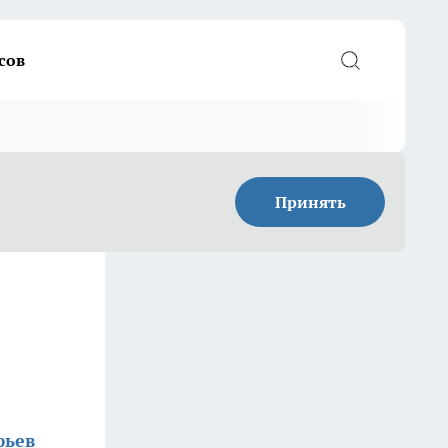
сов
Принять
фьев