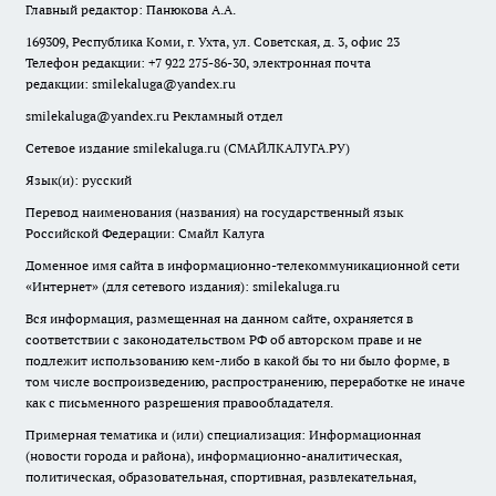
Главный редактор: Панюкова А.А.
169309, Республика Коми, г. Ухта, ул. Советская, д. 3, офис 23
Телефон редакции: +7 922 275-86-30, электронная почта
редакции:
smilekaluga@yandex.ru
smilekaluga@yandex.ru
Рекламный отдел
Сетевое издание smilekaluga.ru (СМАЙЛКАЛУГА.РУ)
Язык(и): русский
Перевод наименования (названия) на государственный язык
Российской Федерации: Смайл Калуга
Доменное имя сайта в информационно-телекоммуникационной сети
«Интернет» (для сетевого издания): smilekaluga.ru
Вся информация, размещенная на данном сайте, охраняется в
соответствии с законодательством РФ об авторском праве и не
подлежит использованию кем-либо в какой бы то ни было форме, в
том числе воспроизведению, распространению, переработке не иначе
как с письменного разрешения правообладателя.
Примерная тематика и (или) специализация: Информационная
(новости города и района), информационно-аналитическая,
политическая, образовательная, спортивная, развлекательная,