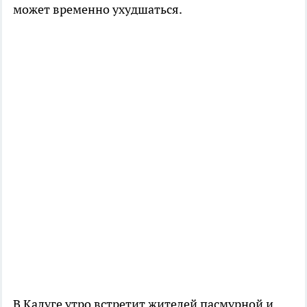
может временно ухудшаться.
В Калуге утро встретит жителей пасмурной и