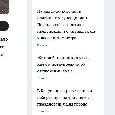
isa
На Калужскую область
надвигается суперциклон
"Бернадетт": синоптики
предупредили о ливнях, граде
и шквалистом ветре
мало
8 июля
ге.
ой
Жителей нескольких улиц
Калуги предупредили об
отключении воды
11 июля
В Калуге перекроют центр и
набережную на три дня из-за
празднования Дня города
14 июля