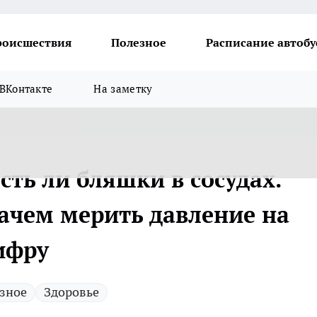
роисшествия
Полезное
Расписание автобу
ВКонтакте
На заметку
сть ли бляшки в сосудах.
зачем мерить давление на
ифру
зное
Здоровье