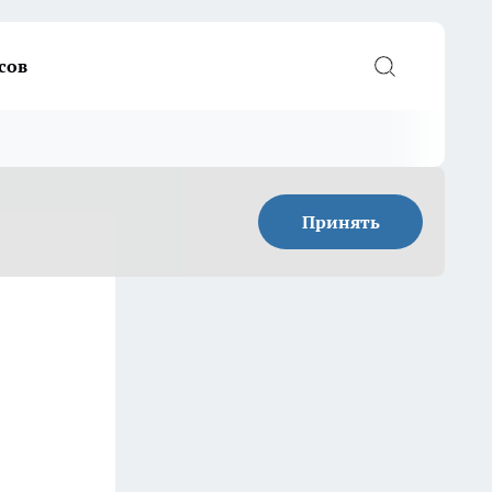
сов
Принять