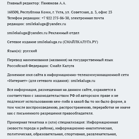
Главный редактор: Панюкова А.А.
169309, Республика Коми, г. Ухта, ул. Советская, д. 3, офис 23
Телефон редакции: +7 922 275-86-30, электронная почта
редакции:
smilekaluga@yandex.ru
smilekaluga@yandex.ru
Рекламный отдел
Сетевое издание smilekaluga.ru (СМАЙЛКАЛУГА.РУ)
Язык(и): русский
Перевод наименования (названия) на государственный язык
Российской Федерации: Смайл Калуга
Доменное имя сайта в информационно-телекоммуникационной сети
«Интернет» (для сетевого издания): smilekaluga.ru
Вся информация, размещенная на данном сайте, охраняется в
соответствии с законодательством РФ об авторском праве и не
подлежит использованию кем-либо в какой бы то ни было форме, в
том числе воспроизведению, распространению, переработке не иначе
как с письменного разрешения правообладателя.
Примерная тематика и (или) специализация: Информационная
(новости города и района), информационно-аналитическая,
политическая, образовательная, спортивная, развлекательная,