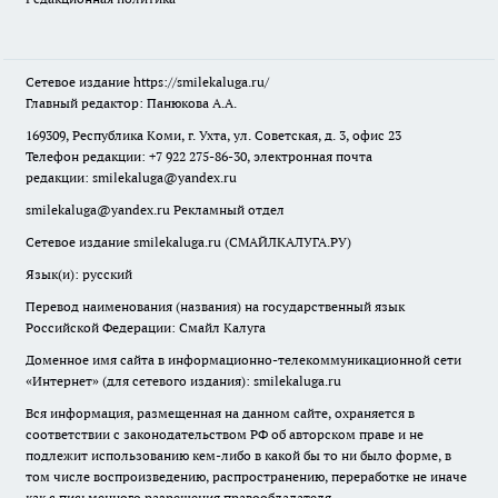
Сетевое издание
https://smilekaluga.ru/
Главный редактор: Панюкова А.А.
169309, Республика Коми, г. Ухта, ул. Советская, д. 3, офис 23
Телефон редакции: +7 922 275-86-30, электронная почта
редакции:
smilekaluga@yandex.ru
smilekaluga@yandex.ru
Рекламный отдел
Сетевое издание smilekaluga.ru (СМАЙЛКАЛУГА.РУ)
Язык(и): русский
Перевод наименования (названия) на государственный язык
Российской Федерации: Смайл Калуга
Доменное имя сайта в информационно-телекоммуникационной сети
«Интернет» (для сетевого издания): smilekaluga.ru
Вся информация, размещенная на данном сайте, охраняется в
соответствии с законодательством РФ об авторском праве и не
подлежит использованию кем-либо в какой бы то ни было форме, в
том числе воспроизведению, распространению, переработке не иначе
как с письменного разрешения правообладателя.