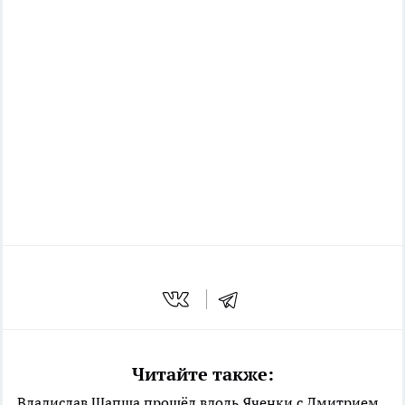
Читайте также:
Владислав Шапша прошёл вдоль Яченки с Дмитрием