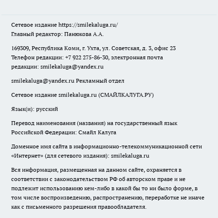
Сетевое издание
https://smilekaluga.ru/
Главный редактор: Панюкова А.А.
169309, Республика Коми, г. Ухта, ул. Советская, д. 3, офис 23
Телефон редакции: +7 922 275-86-30, электронная почта
редакции:
smilekaluga@yandex.ru
smilekaluga@yandex.ru
Рекламный отдел
Сетевое издание smilekaluga.ru (СМАЙЛКАЛУГА.РУ)
Язык(и): русский
Перевод наименования (названия) на государственный язык
Российской Федерации: Смайл Калуга
Доменное имя сайта в информационно-телекоммуникационной сети
«Интернет» (для сетевого издания): smilekaluga.ru
Вся информация, размещенная на данном сайте, охраняется в
соответствии с законодательством РФ об авторском праве и не
подлежит использованию кем-либо в какой бы то ни было форме, в
том числе воспроизведению, распространению, переработке не иначе
как с письменного разрешения правообладателя.