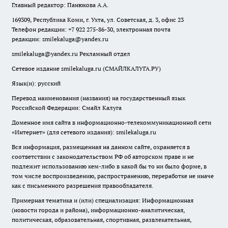
Главный редактор: Панюкова А.А.
169309, Республика Коми, г. Ухта, ул. Советская, д. 3, офис 23
Телефон редакции: +7 922 275-86-30, электронная почта
редакции:
smilekaluga@yandex.ru
smilekaluga@yandex.ru
Рекламный отдел
Сетевое издание smilekaluga.ru (СМАЙЛКАЛУГА.РУ)
Язык(и): русский
Перевод наименования (названия) на государственный язык
Российской Федерации: Смайл Калуга
Доменное имя сайта в информационно-телекоммуникационной сети
«Интернет» (для сетевого издания): smilekaluga.ru
Вся информация, размещенная на данном сайте, охраняется в
соответствии с законодательством РФ об авторском праве и не
подлежит использованию кем-либо в какой бы то ни было форме, в
том числе воспроизведению, распространению, переработке не иначе
как с письменного разрешения правообладателя.
Примерная тематика и (или) специализация: Информационная
(новости города и района), информационно-аналитическая,
политическая, образовательная, спортивная, развлекательная,