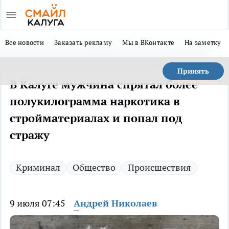
Все новости
Заказать рекламу
Мы в ВКонтакте
На заметку
Принять
В Калуге мужчина спрятал более
полукилограмма наркотика в
стройматериалах и попал под
стражу
Криминал
Общество
Происшествия
9 июля 07:45
Андрей Николаев