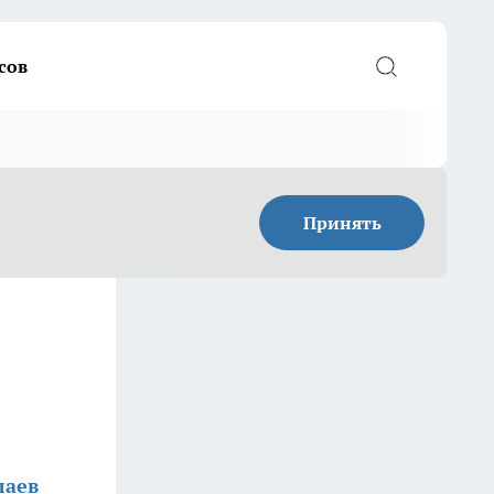
сов
Принять
лаев