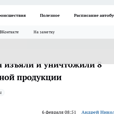
роисшествия
Полезное
Расписание автобу
ВКонтакте
На заметку
и изъяли и уничтожили 8
чной продукции
ы
6 февраля 08:51
Андрей Нико