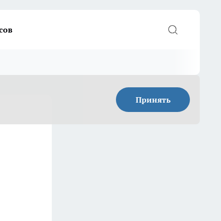
сов
Принять