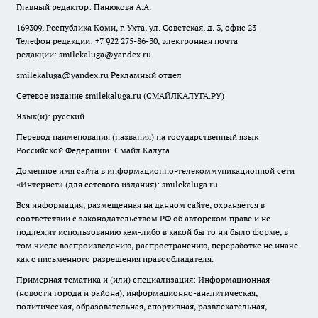
Главный редактор: Панюкова А.А.
169309, Республика Коми, г. Ухта, ул. Советская, д. 3, офис 23
Телефон редакции: +7 922 275-86-30, электронная почта
редакции:
smilekaluga@yandex.ru
smilekaluga@yandex.ru
Рекламный отдел
Сетевое издание smilekaluga.ru (СМАЙЛКАЛУГА.РУ)
Язык(и): русский
Перевод наименования (названия) на государственный язык
Российской Федерации: Смайл Калуга
Доменное имя сайта в информационно-телекоммуникационной сети
«Интернет» (для сетевого издания): smilekaluga.ru
Вся информация, размещенная на данном сайте, охраняется в
соответствии с законодательством РФ об авторском праве и не
подлежит использованию кем-либо в какой бы то ни было форме, в
том числе воспроизведению, распространению, переработке не иначе
как с письменного разрешения правообладателя.
Примерная тематика и (или) специализация: Информационная
(новости города и района), информационно-аналитическая,
политическая, образовательная, спортивная, развлекательная,