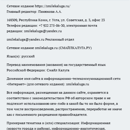
Сетевое издание
https://smilekaluga.ru/
Главный редактор: Панюкова А.А.
169309, Республика Коми, г. Ухта, ул. Советская, д. 3, офис 23
Телефон редакции: +7 922 275-86-30, электронная почта
редакции:
smilekaluga@yandex.ru
smilekaluga@yandex.ru
Рекламный отдел
Сетевое издание smilekaluga.ru (СМАЙЛКАЛУГА.РУ)
Язык(и): русский
Перевод наименования (названия) на государственный язык
Российской Федерации: Смайл Калуга
Доменное имя сайта в информационно-телекоммуникационной сети
«Интернет» (для сетевого издания): smilekaluga.ru
Вся информация, размещенная на данном сайте, охраняется в
соответствии с законодательством РФ об авторском праве и не
подлежит использованию кем-либо в какой бы то ни было форме, в
том числе воспроизведению, распространению, переработке не иначе
как с письменного разрешения правообладателя.
Примерная тематика и (или) специализация: Информационная
(новости города и района), информационно-аналитическая,