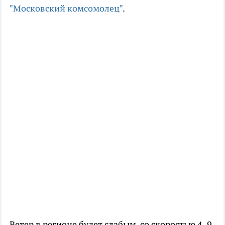
"Московский комсомолец"
.
Ветер в регионе будет слабым, со скоростью 4–9