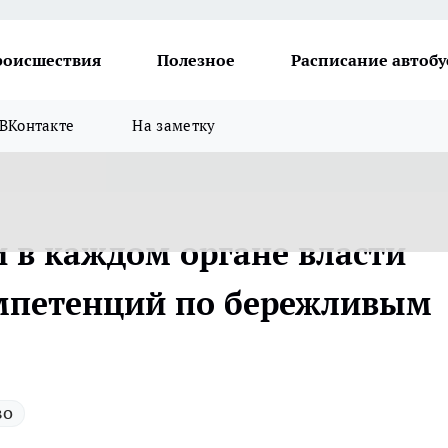
роисшествия
Полезное
Расписание автобу
ВКонтакте
На заметку
и в каждом органе власти
омпетенций по бережливым
во