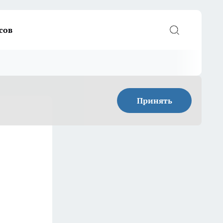
сов
Принять