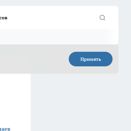
сов
Принять
лаев