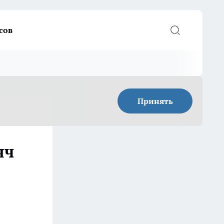
сов
Принять
яч