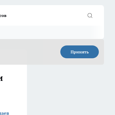
сов
Принять
и
лаев