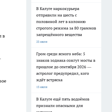
В Калуге наркокурьера
отправили на шесть с
половиной лет в колонию
строгого режима за 80 граммов
запрещённого вещества
л в
23 июля
Гром среди ясного неба: 5
-
знаков зодиака сожгут мосты в
прошлое до сентября 2026 —
астролог предупредил, кого
ждёт встряска
вое
13 июля
В Калуге ещё пять водоёмов
признали опасными для
а