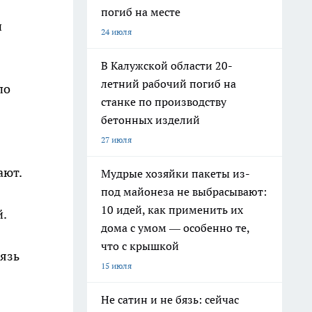
погиб на месте
и
24 июля
В Калужской области 20-
летний рабочий погиб на
по
станке по производству
бетонных изделий
27 июля
ают.
Мудрые хозяйки пакеты из-
под майонеза не выбрасывают:
10 идей, как применить их
.
дома с умом — особенно те,
что с крышкой
вязь
15 июля
Не сатин и не бязь: сейчас