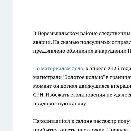
В Перемышльском районе следственные
аварии. На скамью подсудимых отправл
предъявлено обвинение в нарушении П
По материалам дела
, в апреле 2025 го
магистрали "Золотое кольцо" в границ
момент он догнал движущиеся впереди M
C7H. Избежать столкновения не удалось
придорожную канаву.
Находившийся в салоне пассажир получ
прибытия кареты неотложки. Прокурату