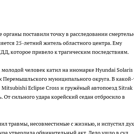
 органы поставили точку в расследовании смертель
яется 25-летний житель областного центра. Ему
ДД, которое привело к трагическим последствиям.
да молодой человек катил на иномарке Hyundai Solaris
ах Перемышльского муниципального округа. В какой-
itsubishi Eclipse Cross и гружёный автопоезд Sitrak
. От сильного удара корейский седан отбросило в
ил травмы, несовместимые с жизнью, и испустил дух
ра утвердила обвинительный акт. Дело ушло в суд.