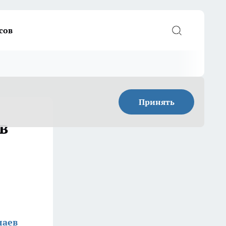
сов
Принять
в
лаев