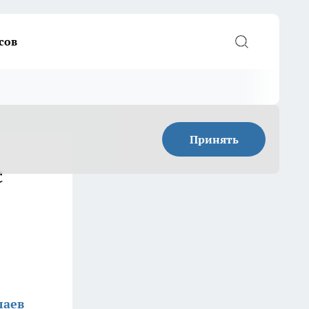
сов
Принять
с
лаев