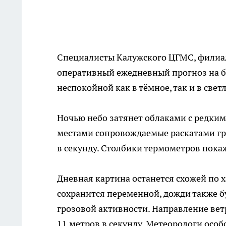
Специалисты Калужского ЦГМС, филиал
оперативный ежедневный прогноз на б
неспокойной как в тёмное, так и в свет
Ночью небо затянет облаками с редким
местами сопровождаемые раскатами гро
в секунду. Столбики термометров покаж
Дневная картина останется схожей по х
сохранится переменной, дожди также б
грозовой активности. Направление ветр
11 метров в секунду. Метеорологи осо