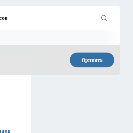
сов
Принять
лаев