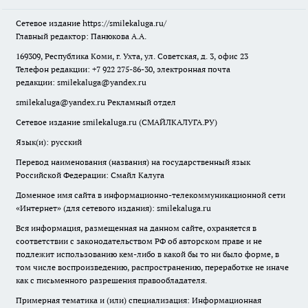
Сетевое издание
https://smilekaluga.ru/
Главный редактор: Панюкова А.А.
169309, Республика Коми, г. Ухта, ул. Советская, д. 3, офис 23
Телефон редакции: +7 922 275-86-30, электронная почта
редакции:
smilekaluga@yandex.ru
smilekaluga@yandex.ru
Рекламный отдел
Сетевое издание smilekaluga.ru (СМАЙЛКАЛУГА.РУ)
Язык(и): русский
Перевод наименования (названия) на государственный язык
Российской Федерации: Смайл Калуга
Доменное имя сайта в информационно-телекоммуникационной сети
«Интернет» (для сетевого издания): smilekaluga.ru
Вся информация, размещенная на данном сайте, охраняется в
соответствии с законодательством РФ об авторском праве и не
подлежит использованию кем-либо в какой бы то ни было форме, в
том числе воспроизведению, распространению, переработке не иначе
как с письменного разрешения правообладателя.
Примерная тематика и (или) специализация: Информационная