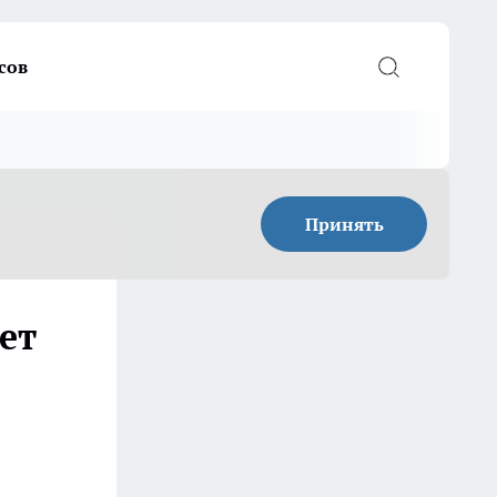
сов
Принять
ет