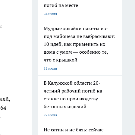
погиб на месте
24 июля
к
Мудрые хозяйки пакеты из-
под майонеза не выбрасывают:
10 идей, как применить их
дома с умом — особенно те,
что с крышкой
15 июля
В Калужской области 20-
летний рабочий погиб на
лей,
станке по производству
бетонных изделий
 64
27 июля
о
Не сатин и не бязь: сейчас
з