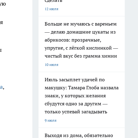
сделать
вую
12 июля
ля
Больше не мучаюсь с вареньем
— делаю домашние цукаты из
абрикосов: прозрачные,
упругие, с лёгкой кислинкой —
ы
чистый вкус без грамма химии
10 июля
Июль засыплет удачей по
а
,
макушку: Тамара Глоба назвала
знаки, у которых желания
сбудутся одно за другим —
только успевай загадывать
9 июля
Выходя из дома, обязательно