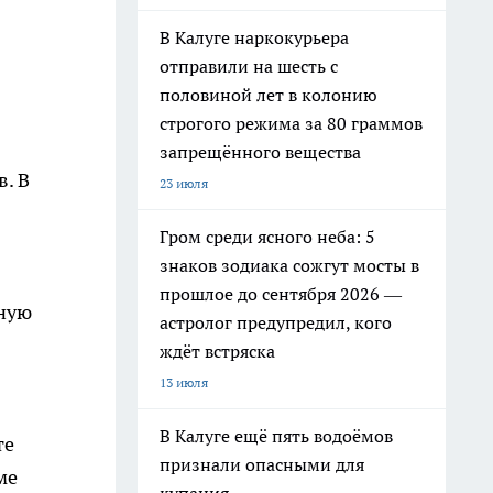
В Калуге наркокурьера
отправили на шесть с
половиной лет в колонию
строгого режима за 80 граммов
запрещённого вещества
. В
23 июля
Гром среди ясного неба: 5
знаков зодиака сожгут мосты в
прошлое до сентября 2026 —
чную
астролог предупредил, кого
ждёт встряска
13 июля
В Калуге ещё пять водоёмов
те
признали опасными для
ме