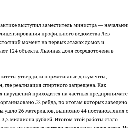
актике выступил заместитель министра — начальни
 лицензирования профильного ведомства Лев
астоящий момент на первых этажах домов и
т 124 объекта. Львиная доля сосредоточена в
литеты утвердили нормативные документы,
 где реализация спиртного запрещена. Как
ля нарушений приходится на частных предпринимате
организовано 52 рейда, по итогам которых заведено
ы ушло 26 материалов, выписано 44 постановления 
 3,2 миллиона рублей. Итогом этой работы стало
ая те, на которые жители жаловались чаще всего. И