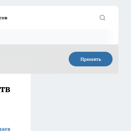
сов
Принять
тв
лаев