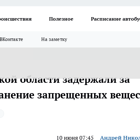
роисшествия
Полезное
Расписание автобу
ВКонтакте
На заметку
ой области задержали за
ранение запрещенных вещес
я
10 июня 07:45
Андрей Нико