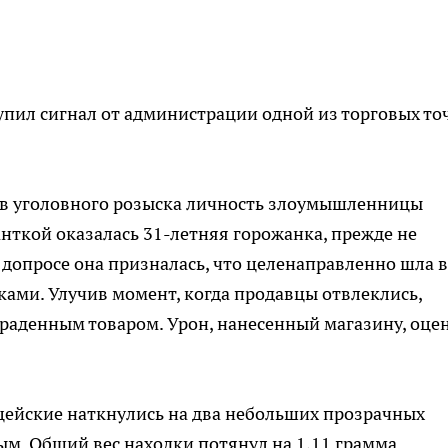
пил сигнал от администрации одной из торговых то
ов уголовного розыска личность злоумышленницы
нткой оказалась 31-летняя горожанка, прежде не
 допросе она призналась, что целенаправленно шла в
ами. Улучив момент, когда продавцы отвлеклись,
раденным товаром. Урон, нанесенный магазину, оце
ейские наткнулись на два небольших прозрачных
м. Общий вес находки потянул на 1,11 грамма.