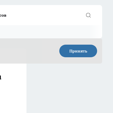
сов
Принять
а