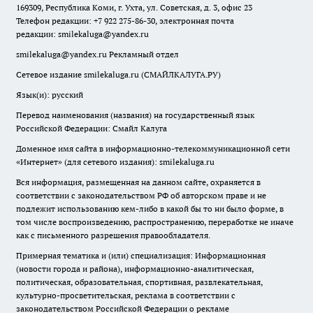
169309, Республика Коми, г. Ухта, ул. Советская, д. 3, офис 23
Телефон редакции: +7 922 275-86-30, электронная почта
редакции:
smilekaluga@yandex.ru
smilekaluga@yandex.ru
Рекламный отдел
Сетевое издание smilekaluga.ru (СМАЙЛКАЛУГА.РУ)
Язык(и): русский
Перевод наименования (названия) на государственный язык
Российской Федерации: Смайл Калуга
Доменное имя сайта в информационно-телекоммуникационной сети
«Интернет» (для сетевого издания): smilekaluga.ru
Вся информация, размещенная на данном сайте, охраняется в
соответствии с законодательством РФ об авторском праве и не
подлежит использованию кем-либо в какой бы то ни было форме, в
том числе воспроизведению, распространению, переработке не иначе
как с письменного разрешения правообладателя.
Примерная тематика и (или) специализация: Информационная
(новости города и района), информационно-аналитическая,
политическая, образовательная, спортивная, развлекательная,
культурно-просветительская, реклама в соответствии с
законодательством Российской Федерации о рекламе