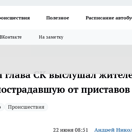
роисшествия
Полезное
Расписание автобу
ВКонтакте
На заметку
и глава СК выслушал жител
пострадавшую от приставов
о
Происшествия
22 июня 08:51
Андрей Нико