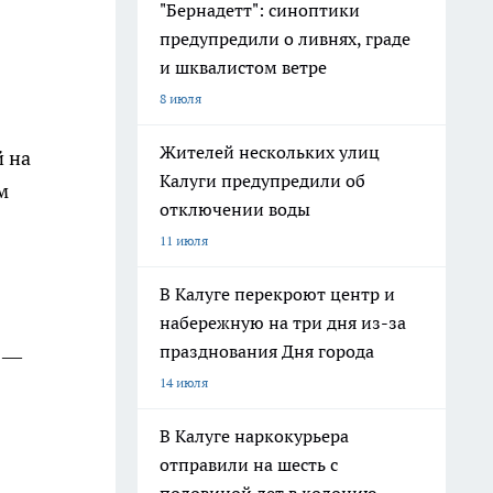
"Бернадетт": синоптики
предупредили о ливнях, граде
и шквалистом ветре
8 июля
Жителей нескольких улиц
й на
Калуги предупредили об
м
отключении воды
11 июля
В Калуге перекроют центр и
набережную на три дня из-за
празднования Дня города
Ф —
14 июля
В Калуге наркокурьера
отправили на шесть с