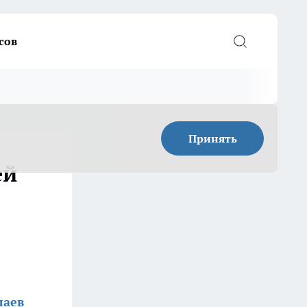
сов
Принять
ей
лаев