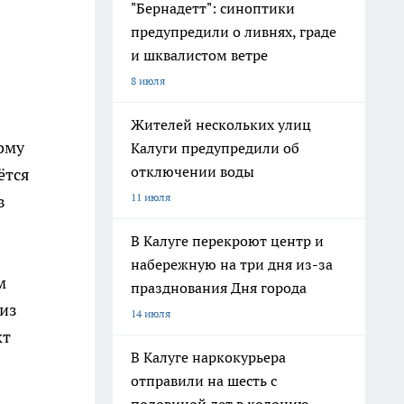
"Бернадетт": синоптики
предупредили о ливнях, граде
и шквалистом ветре
8 июля
Жителей нескольких улиц
ому
Калуги предупредили об
отключении воды
ётся
11 июля
в
В Калуге перекроют центр и
набережную на три дня из-за
м
празднования Дня города
 из
14 июля
кт
В Калуге наркокурьера
отправили на шесть с