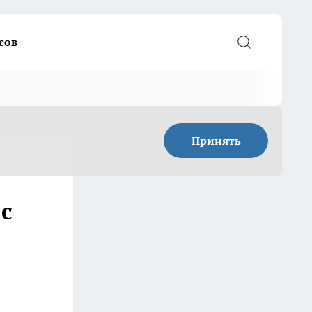
сов
Принять
с