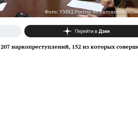
Фото: УМВД России по Калужской обла
о 207 наркопреступлений, 152 из которых совер