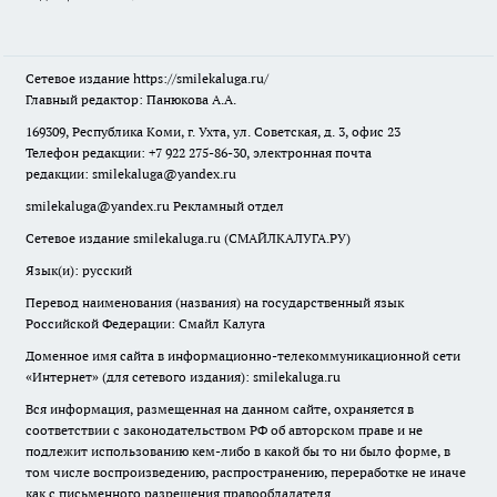
Сетевое издание
https://smilekaluga.ru/
Главный редактор: Панюкова А.А.
169309, Республика Коми, г. Ухта, ул. Советская, д. 3, офис 23
Телефон редакции: +7 922 275-86-30, электронная почта
редакции:
smilekaluga@yandex.ru
smilekaluga@yandex.ru
Рекламный отдел
Сетевое издание smilekaluga.ru (СМАЙЛКАЛУГА.РУ)
Язык(и): русский
Перевод наименования (названия) на государственный язык
Российской Федерации: Смайл Калуга
Доменное имя сайта в информационно-телекоммуникационной сети
«Интернет» (для сетевого издания): smilekaluga.ru
Вся информация, размещенная на данном сайте, охраняется в
соответствии с законодательством РФ об авторском праве и не
подлежит использованию кем-либо в какой бы то ни было форме, в
том числе воспроизведению, распространению, переработке не иначе
как с письменного разрешения правообладателя.