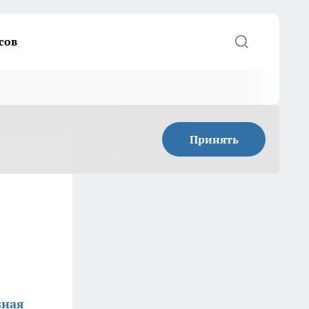
сов
Принять
зная