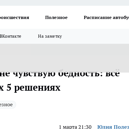
роисшествия
Полезное
Расписание автобу
ВКонтакте
На заметку
не чувствую бедность: всё
х 5 решениях
езное
1 марта 21:30
Юлия Поле