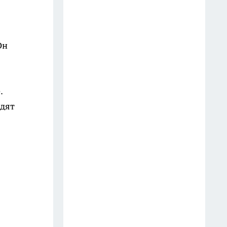
холодильник — и уже через
день скачу от радости:
советский трюк с обалденным
эффектом
Он
14 июля
Больше не мучаюсь с вареньем
.
— делаю домашние цукаты из
ядят
абрикосов: прозрачные,
упругие, с лёгкой кислинкой —
чистый вкус без грамма химии
10 июля
Старую советскую стенку не
выбрасываю: показываю,
какую трендовую красоту
класса «люкс» из неё можно