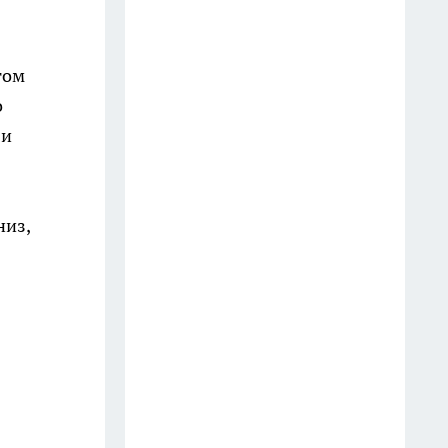
15 июля
Старые кружки не на помойку:
гом
10 полезных способов
применить их дома и на даче
о
— и порядок, и глазу приятно
 и
13 июля
В Калужской области
низ,
"Митсубиси" врезался в
лесовоз: 26-летний водитель
погиб на месте
24 июля
Мудрые хозяйки пакеты из-
под майонеза не выбрасывают:
10 идей, как применить их
дома с умом — особенно те,