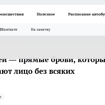
роисшествия
Полезное
Расписание автобу
ВКонтакте
На заметку
еи — прямые брови, котор
ают лицо без всяких
е