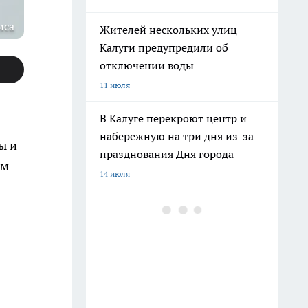
иса
Жителей нескольких улиц
Калуги предупредили об
отключении воды
11 июля
В Калуге перекроют центр и
набережную на три дня из-за
ы и
празднования Дня города
ем
14 июля
В Калуге наркокурьера
отправили на шесть с
половиной лет в колонию
строгого режима за 80 граммов
запрещённого вещества
23 июля