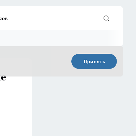
сов
Принять
ые