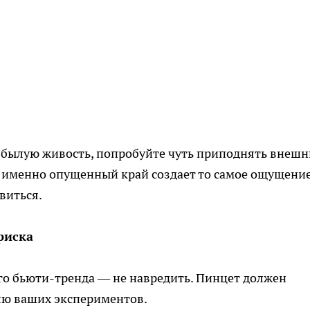
ял былую живость, попробуйте чуть приподнять внеш
о именно опущенный край создает то самое ощущени
авиться.
риска
о бьюти-тренда — не навредить. Пинцет должен
лю ваших экспериментов.