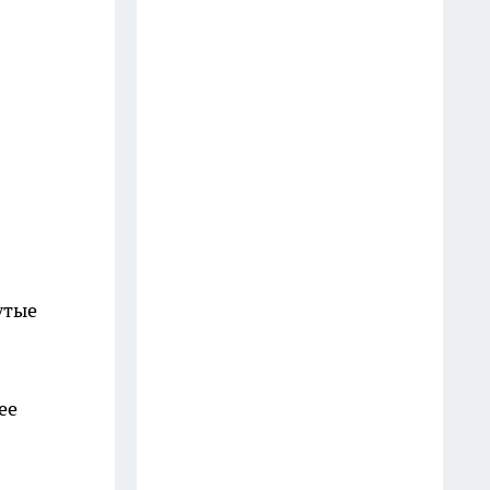
Гром среди ясного неба: 5
знаков зодиака сожгут мосты в
прошлое до сентября 2026 —
астролог предупредил, кого
ждёт встряска
13 июля
В Калуге ещё пять водоёмов
признали опасными для
купания
утые
15 июля
Летние стрижки для женщин
45+ с эффектом минус 10 лет:
ее
добавляют объём и
омолаживают на глазах