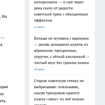
холодильник — и уже через
день скачу от радости:
советский трюк с обалденным
. Но
эффектом
14 июля
ы —
Больше не мучаюсь с вареньем
на
— делаю домашние цукаты из
абрикосов: прозрачные,
упругие, с лёгкой кислинкой —
чистый вкус без грамма химии
10 июля
Старую советскую стенку не
одые
выбрасываю: показываю,
какую трендовую красоту
му
класса «люкс» из неё можно
ать