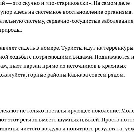
й — это скучно и «по-стариковски». На самом деле
упор здесь на системное восстановление организма.
тельную систему, сердечно-сосудистые заболевания
природы.
авляет сидеть в номере. Туристы идут на терренкур
ной ходьбы с потрясающими видами. Поднимаются 
ам, пьют нарзан прямо из источников в красивых
пожалуйста, горные районы Кавказа совсем рядом.
влекают не только ностальгирующее поколение. Мол
ают этот регион вместо шумных пляжей. Просто пото
тишины, чистого воздуха и понятного результата: уех