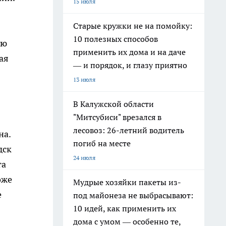
15 июля
Старые кружки не на помойку:
10 полезных способов
ую
применить их дома и на даче
ая
— и порядок, и глазу приятно
13 июля
В Калужской области
"Митсубиси" врезался в
лесовоз: 26-летний водитель
на.
погиб на месте
дск
24 июля
та
оже
Мудрые хозяйки пакеты из-
е
под майонеза не выбрасывают:
10 идей, как применить их
дома с умом — особенно те,