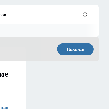
сов
Принять
ие
зная