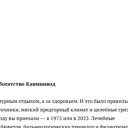
 богатство Кавминвод
амурным отдыхом, а за здоровьем. И это было правил
очники, мягкий предгорный климат и целебные гря
году вы приехали — в 1975 или в 2025. Лечебные
 бюветов, бальнеологических процедур и физиотера