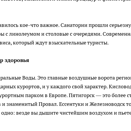
авилось кое-что важное. Санатории прошли серьезн
ры с линолеумом и столовые с очередями. Современн
рвиса, который ждут взыскательные туристы.
р здоровья
ральные Воды. Это главные воздушные ворота регио
арных курортов, и у каждого свой характер. Кислово
рортным парком в Европе. Пятигорск — это более с
 и знаменитый Провал. Ессентуки и Железноводск т
 одно: везде вы дышите чистейшим воздухом и пьет