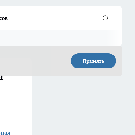
сов
Принять
а
зная