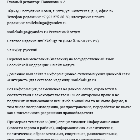
Главный редактор: Панюкова А.А.
169309, Республика Коми, г. Ухта, ул. Советская, д. 3, офис 23
Телефон редакции: +7 922 275-86-30, электронная почта
редакции:
smilekaluga@yandex.ru
smilekaluga@yandex.ru
Рекламный отдел
Сетевое издание smilekaluga.ru (СМАЙЛКАЛУГА.РУ)
Язык(и): русский
Перевод наименования (названия) на государственный язык
Российской Федерации: Смайл Калуга
Доменное имя сайта в информационно-телекоммуникационной сети
«Интернет» (для сетевого издания): smilekaluga.ru
Вся информация, размещенная на данном сайте, охраняется в
соответствии с законодательством РФ об авторском праве и не
подлежит использованию кем-либо в какой бы то ни было форме, в
том числе воспроизведению, распространению, переработке не иначе
как с письменного разрешения правообладателя.
Примерная тематика и (или) специализация: Информационная
(новости города и района), информационно-аналитическая,
политическая, образовательная, спортивная, развлекательная,
культурно-просветительская, реклама в соответствии с