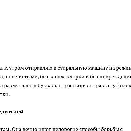
ра. А утром отправляю в стиральную машину на режи
еально чистыми, без запаха хлорки и без повреждени
да размягчает и буквально растворяет грязь глубоко 
тки.
едителей
етам. Она вечно ищет недорогие способы борьбы с