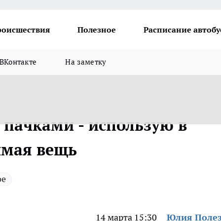
роисшествия
Полезное
Расписание автобу
ВКонтакте
На заметку
 пачками - использую в
имая вещь
ое
14 марта 15:30
Юлия Поле