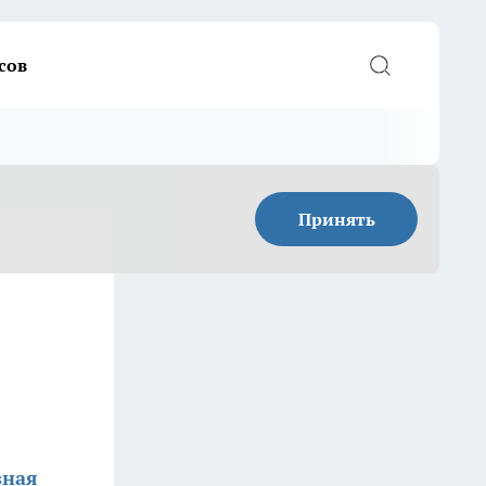
сов
Принять
зная