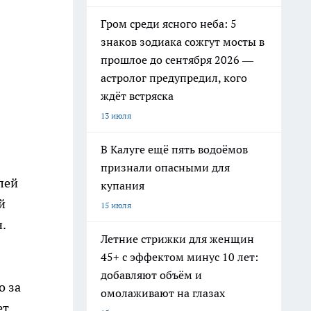
Гром среди ясного неба: 5
знаков зодиака сожгут мосты в
прошлое до сентября 2026 —
астролог предупредил, кого
ждёт встряска
13 июля
В Калуге ещё пять водоёмов
признали опасными для
лей
купания
й
15 июля
.
Летние стрижки для женщин
45+ с эффектом минус 10 лет:
добавляют объём и
о за
омолаживают на глазах
т.