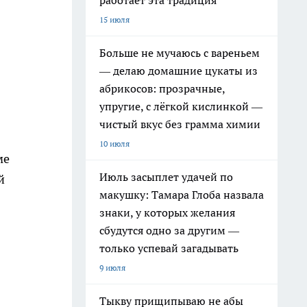
работает эта традиция
15 июля
Больше не мучаюсь с вареньем
— делаю домашние цукаты из
абрикосов: прозрачные,
упругие, с лёгкой кислинкой —
чистый вкус без грамма химии
10 июля
ме
Июль засыплет удачей по
й
макушку: Тамара Глоба назвала
в
знаки, у которых желания
сбудутся одно за другим —
только успевай загадывать
9 июля
Тыкву прищипываю не абы