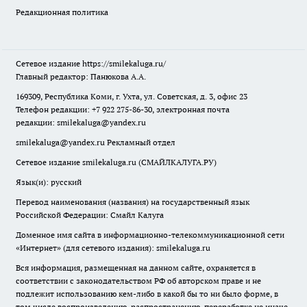
Редакционная политика
Сетевое издание
https://smilekaluga.ru/
Главный редактор: Панюкова А.А.
169309, Республика Коми, г. Ухта, ул. Советская, д. 3, офис 23
Телефон редакции: +7 922 275-86-30, электронная почта
редакции:
smilekaluga@yandex.ru
smilekaluga@yandex.ru
Рекламный отдел
Сетевое издание smilekaluga.ru (СМАЙЛКАЛУГА.РУ)
Язык(и): русский
Перевод наименования (названия) на государственный язык
Российской Федерации: Смайл Калуга
Доменное имя сайта в информационно-телекоммуникационной сети
«Интернет» (для сетевого издания): smilekaluga.ru
Вся информация, размещенная на данном сайте, охраняется в
соответствии с законодательством РФ об авторском праве и не
подлежит использованию кем-либо в какой бы то ни было форме, в
том числе воспроизведению, распространению, переработке не иначе