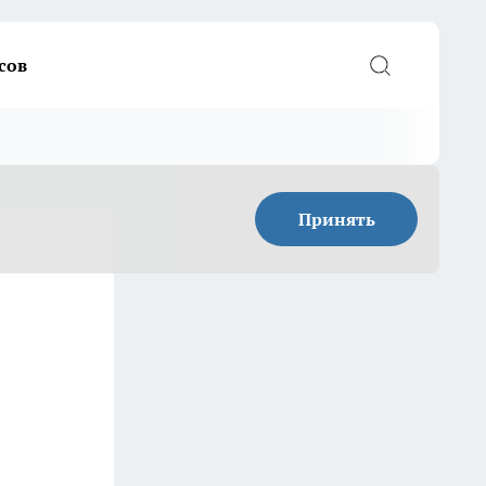
сов
Принять