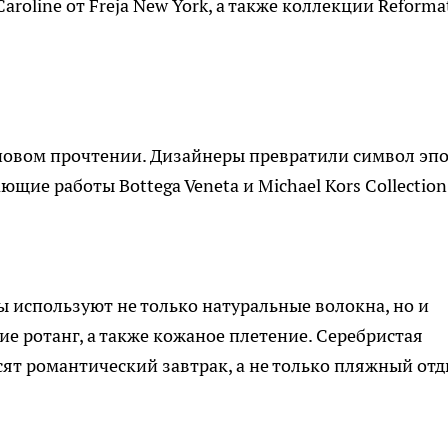
roline от Freja New York, а также коллекции Reforma
 новом прочтении. Дизайнеры превратили символ эп
щие работы Bottega Veneta и Michael Kors Collection
ы используют не только натуральные волокна, но и
 ротанг, а также кожаное плетение. Серебристая
асят романтический завтрак, а не только пляжный отд