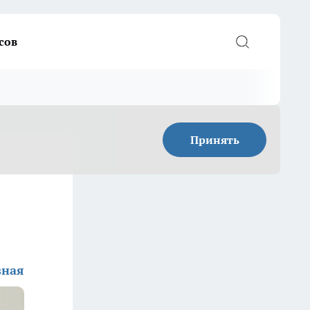
сов
Принять
зная