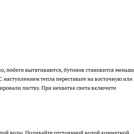
ло, побеги вытягиваются, бутонов становится меньше
С наступлением тепла переставьте на восточную или
ировали листву. При нехватке света включите
астой воды. Поливайте отстоянной водой комнатной