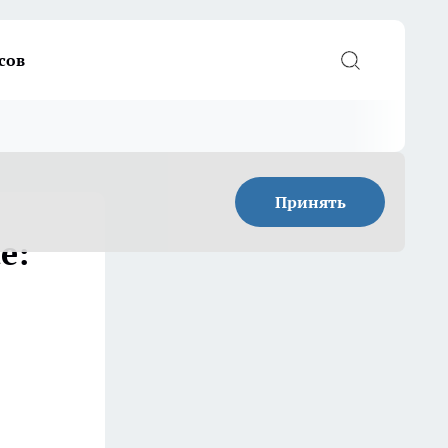
сов
Принять
е: