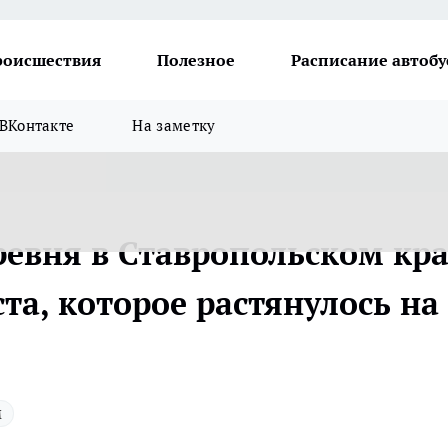
роисшествия
Полезное
Расписание автобу
ВКонтакте
На заметку
ревня в Ставропольском кра
ста, которое растянулось на
м