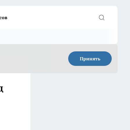
сов
Принять
д