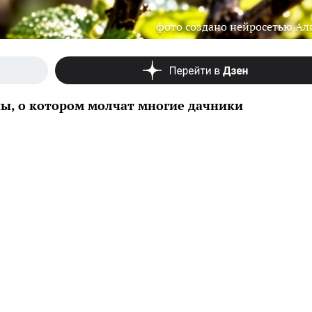
фото создано нейросетью Ал
ы, о котором молчат многие дачники