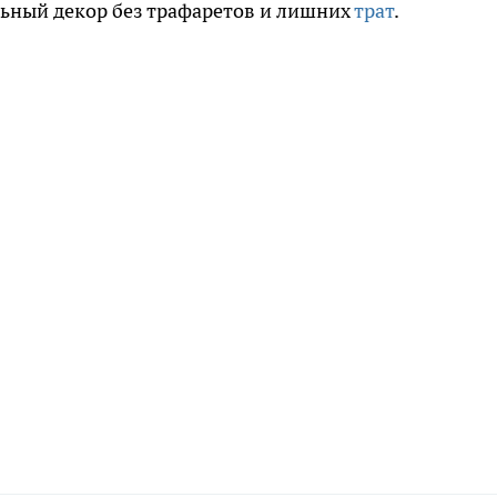
льный декор без трафаретов и лишних
трат
.