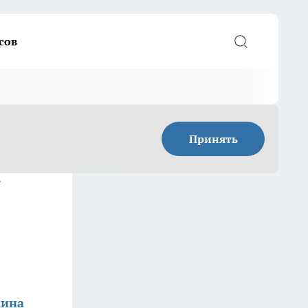
сов
Принять
и
кина